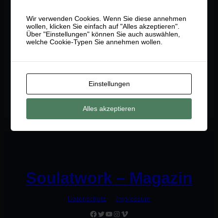
Was ist Stand-Up-Paddling (SUP)?
Wir verwenden Cookies. Wenn Sie diese annehmen
wollen, klicken Sie einfach auf "Alles akzeptieren".
Stand Up Paddling (SUP) ist eine Wassersportaktivität, bei
Über "Einstellungen" können Sie auch auswählen,
der der Teilnehmer aufrecht auf einem speziell
welche Cookie-Typen Sie annehmen wollen.
entworfenen Board steht und mit einem Paddel durch das
Wasser paddelt. SUP hat seinen Ursprung in Hawaii und
hat sich zu einer beliebten Freizeitaktivität und auch zu
einem Wettkampfsport entwickelt. Das SUP-Board ist
normalerweise länger, breiter und dicker als ein…
Einstellungen
:
Read More
Was
Alles akzeptieren
ist
Stand-
Up-
Paddling
(SUP)?
Soulatwork – Magazin
Datenschutz
Impressum
Facebook
Twitter
YouTube
Instagram
Vimeo