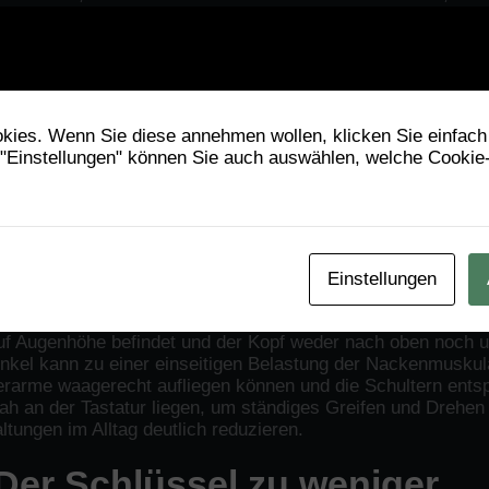
latzes auseinanderzusetzen – nicht erst, wenn bereits Besc
dheitsfaktor: Richtig sitzen,
ies. Wenn Sie diese annehmen wollen, klicken Sie einfach 
 "Einstellungen" können Sie auch auswählen, welche Cookie
Beschwerden ist die korrekte Sitzhaltung. Der Bürostuhl sol
tellt werden, dass die Füße flach auf dem Boden stehen und 
ollte den unteren Rücken stützen, idealerweise mit einer
 zu weit vorne auf der Stuhlkante zu sitzen, sondern sich
Einstellungen
r zu entlasten.
tatur und Maus spielen eine zentrale Rolle. Der Monitor sol
e auf Augenhöhe befindet und der Kopf weder nach oben noch 
inkel kann zu einer einseitigen Belastung der Nackenmuskul
Unterarme waagerecht aufliegen können und die Schultern ents
 nah an der Tastatur liegen, um ständiges Greifen und Drehen
ungen im Alltag deutlich reduzieren.
Der Schlüssel zu weniger