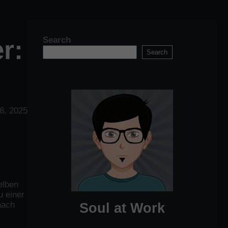
Search
r:
Search
28, 2025
elben
u einer
nach
Soul at Work