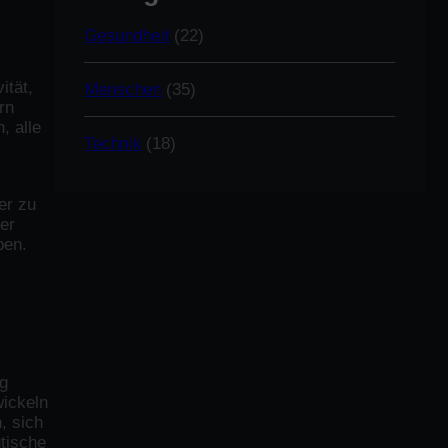
Gesundheit
(22)
ität,
Menschen
(35)
rn
, alle
Technik
(18)
er zu
er
ben.
.
ng
wickeln
, sich
tische