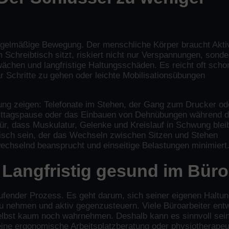
Regelmäßige Bewegung. Der menschliche Körper braucht Aktiv
chreibtisch sitzt, riskiert nicht nur Verspannungen, sonde
chen und langfristige Haltungsschäden. Es reicht oft schon
r Schritte zu gehen oder leichte Mobilisationsübungen
ung zeigen: Telefonate im Stehen, der Gang zum Drucker od
 Mittagspause oder das Einbauen von Dehnübungen während d
ür, dass Muskulatur, Gelenke und Kreislauf in Schwung blei
btisch sein, der das Wechseln zwischen Sitzen und Stehen
chselnd beansprucht und einseitige Belastungen minimiert
: Langfristig gesund im Büro
laufender Prozess. Es geht darum, sich seiner eigenen Haltu
u nehmen und aktiv gegenzusteuern. Viele Büroarbeiter ent
 selbst kaum noch wahrnehmen. Deshalb kann es sinnvoll sein
ine ergonomische Arbeitsplatzberatung oder physiotherapeu