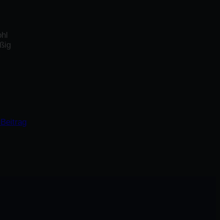
ohl
ßig
m
Beitrag