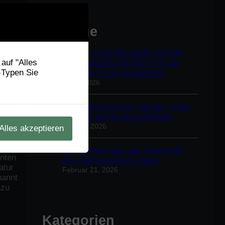
hwerden
Beiträge
Digitale Geländemodelle (DGM):
auf "Alles
Die topografische Basis für das
-Typen Sie
moderne Forstmanagement
Mai 1, 2026
lte
die
LKW Führerschein machen – Dein
Einstieg als Berufskraftfahrer
April 10, 2026
Alles akzeptieren
lte so
Wie Lichttechnik und Tontechnik
unten
eine Veranstaltung prägen
atur
Februar 21, 2026
pannt
 zu
Kategorien