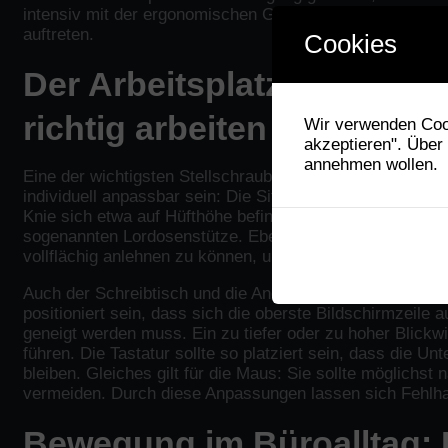
intensiv mit der ergonomischen Gestaltung des Arbeitsp
auftreten.
Cookies
Der Arbeitsplatz als Gesun
richtig arbeiten
Wir verwenden Cook
akzeptieren". Über
annehmen wollen.
Eine der wichtigsten Stellschrauben zur Vermeidung von 
individuell anpassbar sein: Die Sitzhöhe muss so einges
Knie sich etwa auf Hüfthöhe befinden. Die Rückenlehne s
sogenannten Lordosenstütze. Ebenso ist es wichtig, nicht
vollflächig anlehnen zu können, um die Rückenmuskulatu
Auch der Schreibtisch und die Anordnung von Monitor, Tas
positioniert sein, dass sich die oberste Bildschirmzeil
geneigt werden muss. Ein zu tiefer oder zu hoher Blickw
führen. Die Tastatur sollte so platziert sein, dass die 
bleiben. Gleiches gilt für die Maus: Sie sollte möglichst
vermeiden. Durch diese Anpassungen lassen sich Fehlhalt
Bewegung im Büroalltag: 