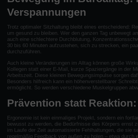
Verspannungen
Trotz optimaler Sitzhaltung bleibt eines entscheidend: 
um gesund zu bleiben. Wer den ganzen Tag unbewegt am S
auch eine schlechtere Durchblutung, Konzentrationsschwä
30 bis 60 Minuten aufzustehen, sich zu strecken, ein paa
durchzuführen.
Auch kleine Veränderungen im Alltag können große Wirk
Kollegen statt einer E-Mail, kurze Spaziergänge in der
Arbeitszeit. Diese kleinen Bewegungsimpulse sorgen daf
Besonders hilfreich kann ein höhenverstellbarer Schrei
ermöglicht. So werden verschiedene Muskelgruppen abwe
Prävention statt Reaktion
Ergonomie ist kein einmaliges Projekt, sondern ein fort
bewusst zu werden, die Bedürfnisse des Körpers ernst z
im Laufe der Zeit automatisierte Fehlhaltungen, die sie
regelmäßig Feedback von außen zu holen – etwa durch e